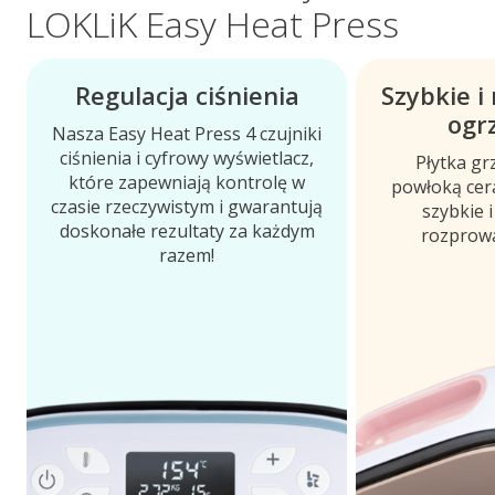
LOKLiK Easy Heat Press
Regulacja ciśnienia
Szybkie 
ogr
Nasza Easy Heat Press 4 czujniki
ciśnienia i cyfrowy wyświetlacz,
Płytka gr
które zapewniają kontrolę w
powłoką cer
czasie rzeczywistym i gwarantują
szybkie 
doskonałe rezultaty za każdym
rozprowa
razem!