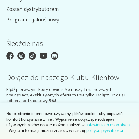
Zostań dystrybutorem
Program lojalnościowy
Śledźcie nas
Dołącz do naszego Klubu Klientów
Bądź pierwszym, który dowie się o naszych najnowszych
nowościach, ekskluzywnych ofertach i nie tylko. Dołącz już dziś i
odbierz kod rabatowy 5%!
ZAPISZ SIĘ
Na tej stronie internetowej używamy plików cookie, aby poprawić
komfort korzystania z niej. Wyjaśnienie dotyczące rodzajów
Zapisując się, wyrażasz zgodę na
politykę prywatności
Klubu Klientów
używanych plików cookie można znaleźć w
ustawieniach osobistych
.
MakerMondo.
Więcej informacji można znaleźć w naszej
polityce prywatności
.