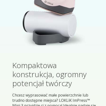
Kompaktowa
konstrukcja, ogromny
potencjał twórczy
Chcesz wyprasować małe powierzchnie lub
trudno dostępne miejsca? LOKLiK ImPress™
Mini 3 przyjdzie ci z pomocą! Idealnie nadaje się