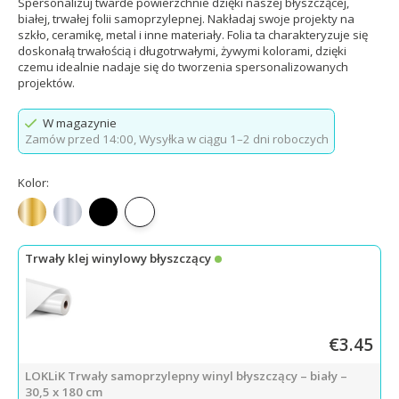
Spersonalizuj twarde powierzchnie dzięki naszej błyszczącej,
białej, trwałej folii samoprzylepnej. Nakładaj swoje projekty na
szkło, ceramikę, metal i inne materiały. Folia ta charakteryzuje się
doskonałą trwałością i długotrwałymi, żywymi kolorami, dzięki
czemu idealnie nadaje się do tworzenia spersonalizowanych
projektów.
W magazynie
Zamów przed 14:00,
Wysyłka w ciągu 1–2 dni roboczych
Kolor:
Błyszczący złoty
Błyszczący srebrny
Błyszcząca czerń
Biały z połyskiem
Trwały klej winylowy błyszczący
€3.45
LOKLiK Trwały samoprzylepny winyl błyszczący – biały –
30,5 x 180 cm