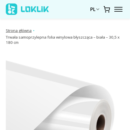
PL
Koszyk
Strona główna
•
Trwała samoprzylepna folia winylowa błyszcząca – biała – 30,5 x
180 cm
Pokaz slajdów z obrazami produktów Pozycje