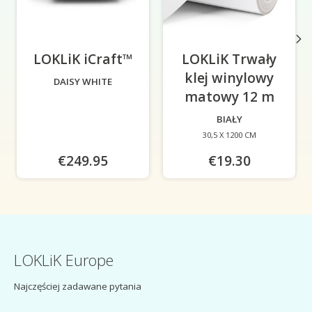
LOKLiK iCraft™
-
LOKLiK Trwały
klej winylowy
DAISY WHITE
matowy 12 m
-
BIAŁY
30,5 X 1200 CM
€249.95
€19.30
LOKLiK Europe
Najczęściej zadawane pytania