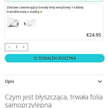
Zestaw zawierający trwały klej winylowy + taśmę
transferową z siatką
LOKLiK Trwały klej winylowy błyszczący – biały – 30,5 x 180 cm
+
€24.95
Ilość:
DODAJ DO KOSZYKA
Opis
Czym jest błyszcząca, trwała folia
samoprzylepna